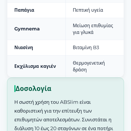
Παπάγια
Πεπτική υγεία
Μείωση επιθυμίας
Gymnema
για γλυκά
Νιασίνη
Βιταμίνη B3
Θερμογενετική
Εκχύλισμα καγιέν
δράση
Δοσολογία
Η σωστή χρήση του ABSlim είναι
καθοριστική για την επίτευξη των
επιθυμητών αποτελεσμάτων. Συνιστάται η
διάλυση 10 έως 20 σταγόνων σε ένα ποτήρι