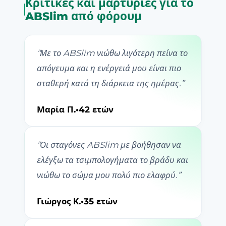
Κριτικές και μαρτυρίες για το
ABSlim από φόρουμ
“
Με το ABSlim νιώθω λιγότερη πείνα το
απόγευμα και η ενέργειά μου είναι πιο
σταθερή κατά τη διάρκεια της ημέρας.
”
Μαρία Π.
•
42 ετών
“
Οι σταγόνες ABSlim με βοήθησαν να
ελέγξω τα τσιμπολογήματα το βράδυ και
νιώθω το σώμα μου πολύ πιο ελαφρύ.
”
Γιώργος Κ.
•
35 ετών