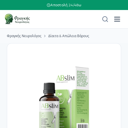
Αποστολή 24/48ω
Φραγκής Νευρολόγος
Δίαιτα & Απώλεια Βάρους