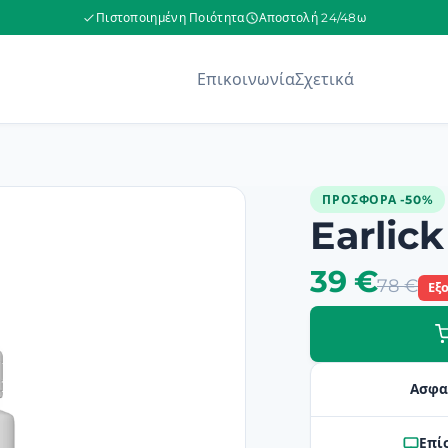
Πιστοποιημένη Ποιότητα
Αποστολή 24/48ω
Επικοινωνία
Σχετικά
ΠΡΟΣΦΟΡΆ -50%
Earlick
39 €
78 €
Εξ
Ασφα
Επί