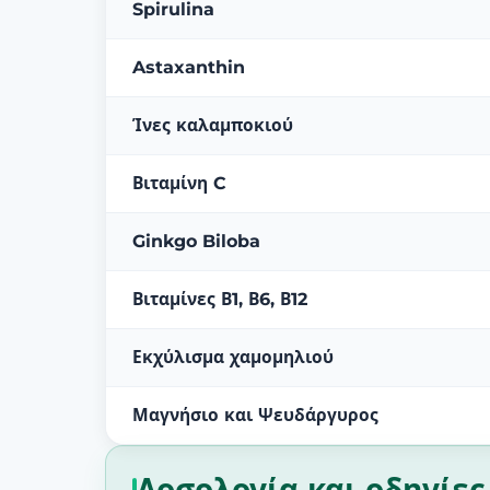
Spirulina
Astaxanthin
Ίνες καλαμποκιού
Βιταμίνη C
Ginkgo Biloba
Βιταμίνες Β1, Β6, Β12
Εκχύλισμα χαμομηλιού
Μαγνήσιο και Ψευδάργυρος