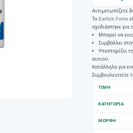
Αντιμετωπίζετε δ
Το Earlick Forte
σχεδιάστηκε για 
Μπορεί να ενισ
Συμβάλλει στη
Υποστηρίζει τ
αυτιού.
Κατάλληλο για εν
Συμβουλευτείτε τ
ΤΙΜΉ
ΚΑΤΗΓΟΡΊΑ
ΜΟΡΦΉ