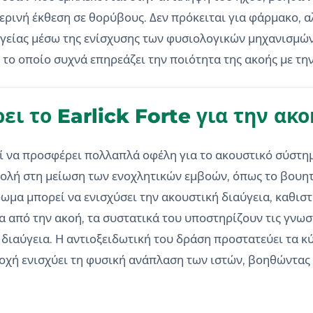
ρινή έκθεση σε θορύβους. Δεν πρόκειται για φάρμακο, α
υγείας μέσω της ενίσχυσης των φυσιολογικών μηχανισμώ
 το οποίο συχνά επηρεάζει την ποιότητα της ακοής με τη
ι το Earlick Forte για την ακο
ί να προσφέρει πολλαπλά οφέλη για το ακουστικό σύστημ
βολή στη μείωση των ενοχλητικών εμβοών, όπως το βουητ
ρωμα μπορεί να ενισχύσει την ακουστική διαύγεια, καθι
 από την ακοή, τα συστατικά του υποστηρίζουν τις γνωστ
ιαύγεια. Η αντιοξειδωτική του δράση προστατεύει τα κύ
ιοχή ενισχύει τη φυσική ανάπλαση των ιστών, βοηθώντας