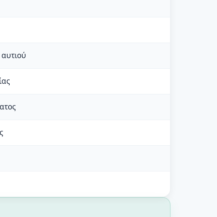
 αυτιού
ίας
ατος
ς