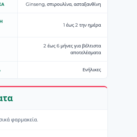
Ginseng, σπιρουλίνα, ασταξανθίνη
ΚΆ
Η
1 έως 2 την ημέρα
2 έως 6 μήνες για βέλτιστα
αποτελέσματα
Ενήλικες
Α
ατα
υσικά φαρμακεία.