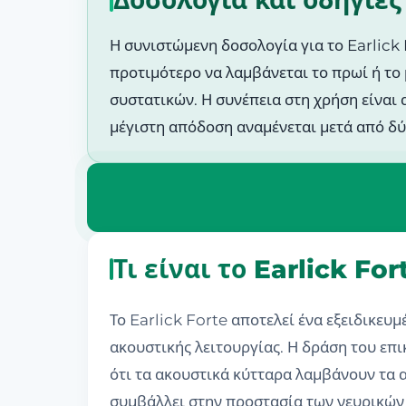
Δοσολογία και οδηγίες
Η συνιστώμενη δοσολογία για το Earlick 
προτιμότερο να λαμβάνεται το πρωί ή το 
συστατικών. Η συνέπεια στη χρήση είναι 
μέγιστη απόδοση αναμένεται μετά από δύ
Τι είναι το Earlick F
Το Earlick Forte αποτελεί ένα εξειδικε
ακουστικής λειτουργίας. Η δράση του επ
ότι τα ακουστικά κύτταρα λαμβάνουν τα 
συμβάλλει στην προστασία των νευρικών