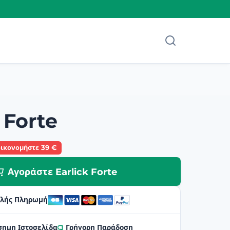
 Forte
οικονομήστε 39 €
Αγοράστε Earlick Forte
λής Πληρωμή
σημη Ιστοσελίδα
Γρήγορη Παράδοση