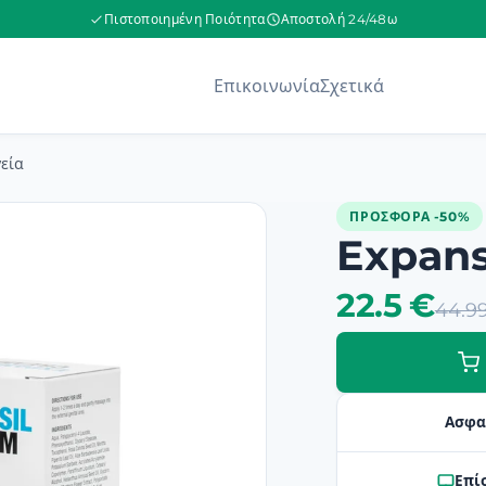
Πιστοποιημένη Ποιότητα
Αποστολή 24/48ω
Επικοινωνία
Σχετικά
εία
ΠΡΟΣΦΟΡΆ -50%
Expans
22.5 €
44.9
Ασφα
Επί