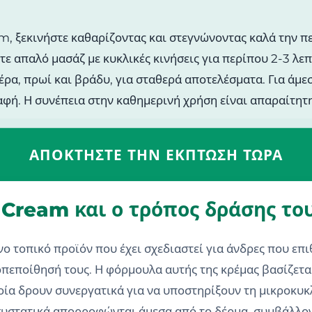
am, ξεκινήστε καθαρίζοντας και στεγνώνοντας καλά την 
ντε απαλό μασάζ με κυκλικές κινήσεις για περίπου 2-3 λ
ρα, πρωί και βράδυ, για σταθερά αποτελέσματα. Για άμε
αφή. Η συνέπεια στην καθημερινή χρήση είναι απαραίτητ
ΑΠΟΚΤΉΣΤΕ ΤΗΝ ΈΚΠΤΩΣΗ ΤΏΡΑ
 Cream και ο τρόπος δράσης το
νο τοπικό προϊόν που έχει σχεδιαστεί για άνδρες που ε
οπεποίθησή τους. Η φόρμουλα αυτής της κρέμας βασίζετα
οία δρουν συνεργατικά για να υποστηρίξουν τη μικροκυ
συστατικά απορροφώνται άμεσα από το δέρμα, συμβάλλον