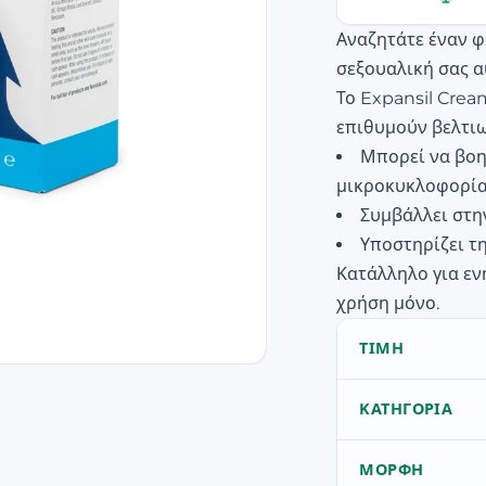
Αναζητάτε έναν φ
σεξουαλική σας 
Το Expansil Crea
επιθυμούν βελτιω
Μπορεί να βοη
μικροκυκλοφορία
Συμβάλλει στη
Υποστηρίζει τη
Κατάλληλο για εν
χρήση μόνο.
ΤΙΜΉ
ΚΑΤΗΓΟΡΊΑ
ΜΟΡΦΉ