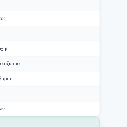
τος
οχής
ου αζώτου
θυμίας
ων