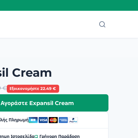
il Cream
9 €
Εξοικονομήστε 22.49 €
Αγοράστε Expansil Cream
λής Πληρωμή
σημη Ιστοσελίδα
Γρήγορη Παράδοση