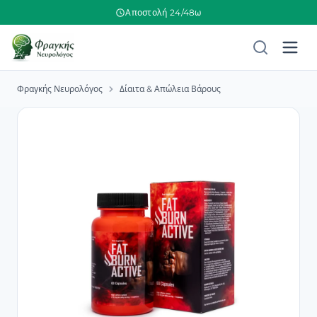
Αποστολή 24/48ω
Φραγκής Νευρολόγος
Δίαιτα & Απώλεια Βάρους