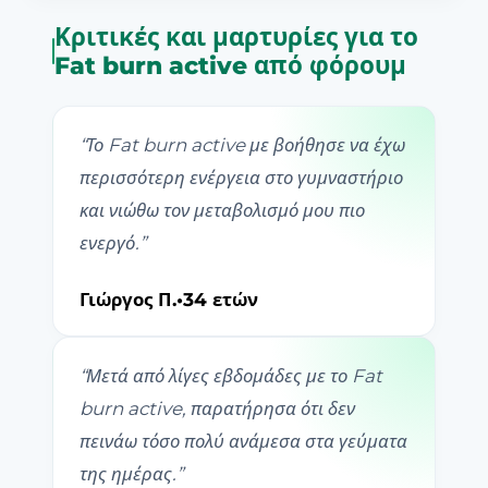
Κριτικές και μαρτυρίες για το
Fat burn active από φόρουμ
“
Το Fat burn active με βοήθησε να έχω
περισσότερη ενέργεια στο γυμναστήριο
και νιώθω τον μεταβολισμό μου πιο
ενεργό.
”
Γιώργος Π.
•
34 ετών
“
Μετά από λίγες εβδομάδες με το Fat
burn active, παρατήρησα ότι δεν
πεινάω τόσο πολύ ανάμεσα στα γεύματα
της ημέρας.
”