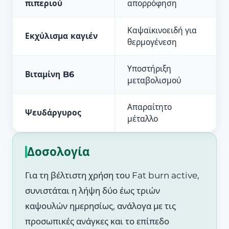
πιπεριού
απορρόφηση
Καψαϊκινοειδή για
Εκχύλισμα καγιέν
θερμογένεση
Υποστήριξη
Βιταμίνη B6
μεταβολισμού
Απαραίτητο
Ψευδάργυρος
μέταλλο
Δοσολογία
Για τη βέλτιστη χρήση του Fat burn active,
συνιστάται η λήψη δύο έως τριών
καψουλών ημερησίως, ανάλογα με τις
προσωπικές ανάγκες και το επίπεδο