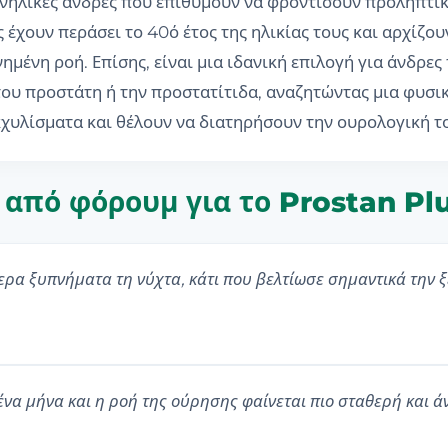
ενήλικες άνδρες που επιθυμούν να φροντίσουν προληπτικ
ς έχουν περάσει το 40ό έτος της ηλικίας τους και αρχίζ
μένη ροή. Επίσης, είναι μια ιδανική επιλογή για άνδρε
του προστάτη ή την προστατίτιδα, αναζητώντας μια φυσι
χυλίσματα και θέλουν να διατηρήσουν την ουρολογική το
ς από φόρουμ για το Prostan Pl
ρα ξυπνήματα τη νύχτα, κάτι που βελτίωσε σημαντικά την 
να μήνα και η ροή της ούρησης φαίνεται πιο σταθερή και ά