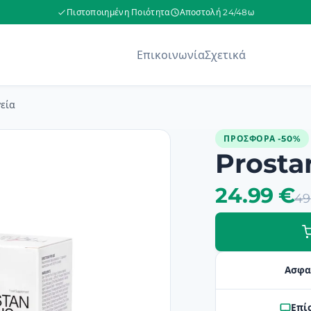
Πιστοποιημένη Ποιότητα
Αποστολή 24/48ω
Επικοινωνία
Σχετικά
εία
ΠΡΟΣΦΟΡΆ -50%
Prosta
24.99 €
49
Ασφα
Επί