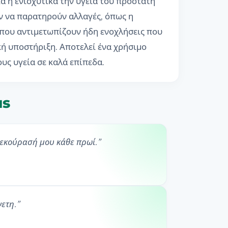
ά ή ενισχυτικά την υγεία του προστάτη
ουν να παρατηρούν αλλαγές, όπως η
ς που αντιμετωπίζουν ήδη ενοχλήσεις που
κή υποστήριξη. Αποτελεί ένα χρήσιμο
υς υγεία σε καλά επίπεδα.
us
ξεκούρασή μου κάθε πρωί.
”
νετη.
”