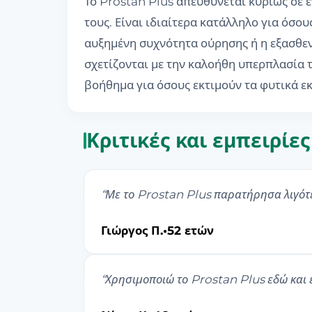
Το Prostan Plus απευθύνεται κυρίως σε 
τους. Είναι ιδιαίτερα κατάλληλο για όσου
αυξημένη συχνότητα ούρησης ή η εξασθενη
σχετίζονται με την καλοήθη υπερπλασία 
βοήθημα για όσους εκτιμούν τα φυτικά εκ
Κριτικές και εμπειρίε
“
Με το Prostan Plus παρατήρησα λιγότε
Γιώργος Π.
•
52 ετών
“
Χρησιμοποιώ το Prostan Plus εδώ και έ