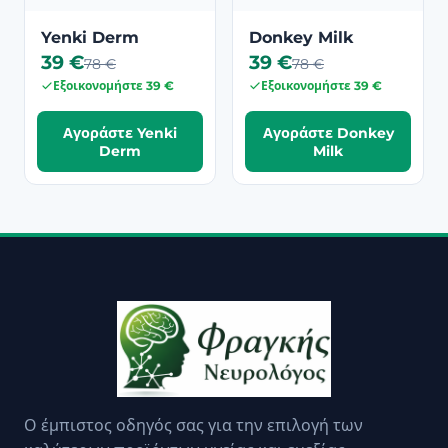
Yenki Derm
Donkey Milk
39 €
39 €
78 €
78 €
Εξοικονομήστε 39 €
Εξοικονομήστε 39 €
Αγοράστε Yenki
Αγοράστε Donkey
Derm
Milk
Ο έμπιστος οδηγός σας για την επιλογή των