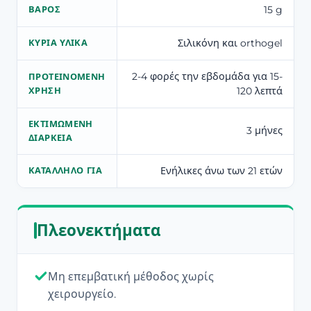
15 g
ΒΆΡΟΣ
Σιλικόνη και orthogel
ΚΎΡΙΑ ΥΛΙΚΆ
2-4 φορές την εβδομάδα για 15-
ΠΡΟΤΕΙΝΌΜΕΝΗ
120 λεπτά
ΧΡΉΣΗ
ΕΚΤΙΜΏΜΕΝΗ
3 μήνες
ΔΙΆΡΚΕΙΑ
Ενήλικες άνω των 21 ετών
ΚΑΤΆΛΛΗΛΟ ΓΙΑ
Πλεονεκτήματα
Μη επεμβατική μέθοδος χωρίς
χειρουργείο.