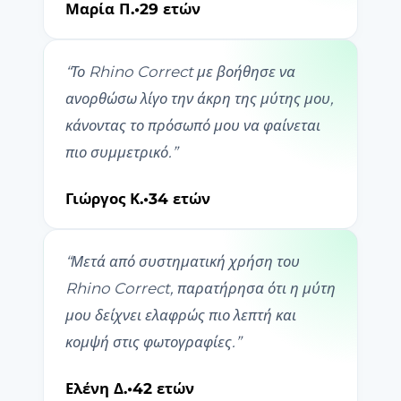
Μαρία Π.
•
29 ετών
“
Το Rhino Correct με βοήθησε να
ανορθώσω λίγο την άκρη της μύτης μου,
κάνοντας το πρόσωπό μου να φαίνεται
πιο συμμετρικό.
”
Γιώργος Κ.
•
34 ετών
“
Μετά από συστηματική χρήση του
Rhino Correct, παρατήρησα ότι η μύτη
μου δείχνει ελαφρώς πιο λεπτή και
κομψή στις φωτογραφίες.
”
Ελένη Δ.
•
42 ετών