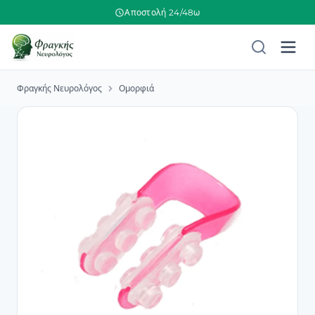
Αποστολή 24/48ω
Φραγκής Νευρολόγος
Ομορφιά