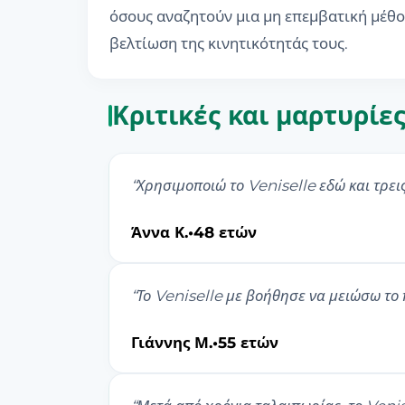
όσους αναζητούν μια μη επεμβατική μέθοδ
βελτίωση της κινητικότητάς τους.
Κριτικές και μαρτυρίε
“
Χρησιμοποιώ το Veniselle εδώ και τρει
Άννα Κ.
•
48 ετών
“
Το Veniselle με βοήθησε να μειώσω το
Γιάννης Μ.
•
55 ετών