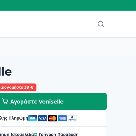
lle
οικονομήστε 39 €
Αγοράστε Veniselle
λής Πληρωμή
σημη Ιστοσελίδα
Γρήγορη Παράδοση