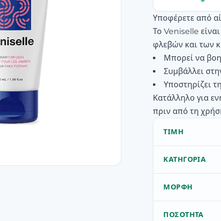
Υποφέρετε από αί
Το Veniselle είνα
φλεβών και των κ
Μπορεί να βοη
Συμβάλλει στη
Υποστηρίζει τ
Κατάλληλο για εν
πριν από τη χρήσ
ΤΙΜΉ
ΚΑΤΗΓΟΡΊΑ
ΜΟΡΦΉ
ΠΟΣΌΤΗΤΑ