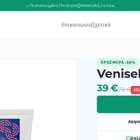
Πιστοποιημένη Ποιότητα
Αποστολή 24/48ω
Επικοινωνία
Σχετικά
ΠΡΟΣΦΟΡΆ -50%
Venise
39 €
78 €
Εξ
Ασφα
Επί