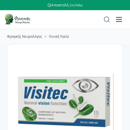
Αποστολή 24/48ω
Φραγκής Νευρολόγος
Γενική Υγεία