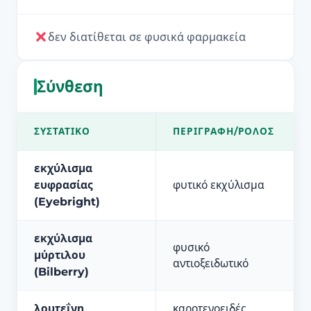
δεν διατίθεται σε φυσικά φαρμακεία
Σύνθεση
ΣΥΣΤΑΤΙΚΌ
ΠΕΡΙΓΡΑΦΉ/ΡΌΛΟΣ
εκχύλισμα
ευφρασίας
φυτικό εκχύλισμα
(Eyebright)
εκχύλισμα
φυσικό
μύρτιλου
αντιοξειδωτικό
(Bilberry)
λουτεΐνη
καροτενοειδές