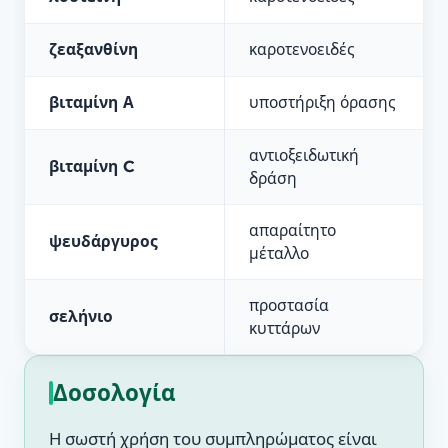
ζεαξανθίνη
καροτενοειδές
βιταμίνη Α
υποστήριξη όρασης
αντιοξειδωτική
βιταμίνη C
δράση
απαραίτητο
ψευδάργυρος
μέταλλο
προστασία
σελήνιο
κυττάρων
Δοσολογία
Η σωστή χρήση του συμπληρώματος είναι